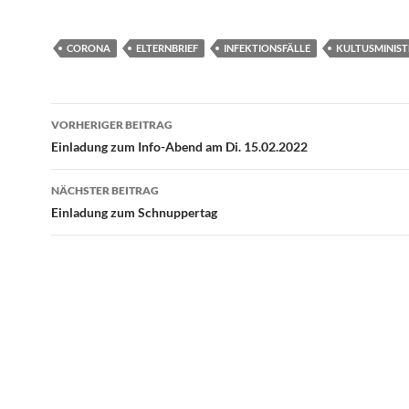
CORONA
ELTERNBRIEF
INFEKTIONSFÄLLE
KULTUSMINIST
Beitragsnavigation
VORHERIGER BEITRAG
Einladung zum Info-Abend am Di. 15.02.2022
NÄCHSTER BEITRAG
Einladung zum Schnuppertag