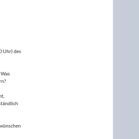
0 Uhr) des
: Was
rn?
t,
ständlich
 wünschen