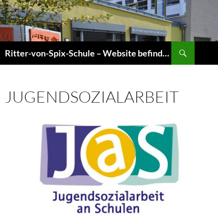
Zum
Inhalt
springen
Suchen
Ritter-von-Spix-Schule – Website befindet sich gerade im Umbau! Informationen sind jedoch aktuell!
JUGENDSOZIALARBEIT