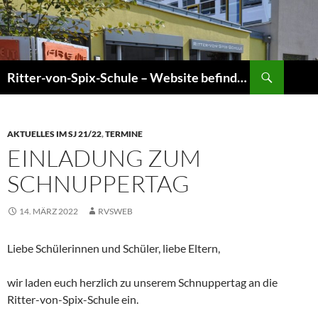
Zum
Inhalt
springen
Suchen
Ritter-von-Spix-Schule – Website befindet sich gerade im Umbau! Informationen sind jedoch aktuell!
AKTUELLES IM SJ 21/22
,
TERMINE
EINLADUNG ZUM
SCHNUPPERTAG
14. MÄRZ 2022
RVSWEB
Liebe Schülerinnen und Schüler, liebe Eltern,
wir laden euch herzlich zu unserem Schnuppertag an die
Ritter-von-Spix-Schule ein.