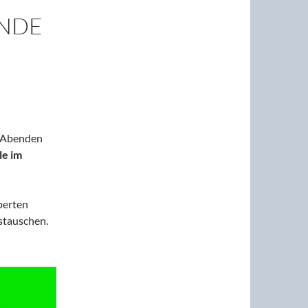
UNDE
n Abenden
le im
perten
stauschen.