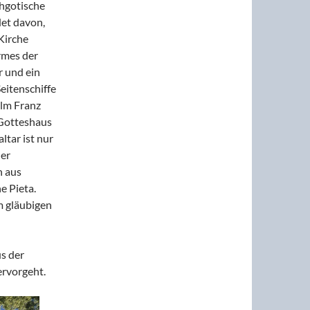
ühgotische
det davon,
 Kirche
rmes der
r und ein
eitenschiffe
lm Franz
 Gotteshaus
ltar ist nur
der
n aus
e Pieta.
m gläubigen
us der
ervorgeht.