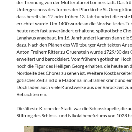
der Trennung von der Mutterpfarrei Lonnerstadt. Das fr
Untergeschoss des Turmes der Pfarrkirche St. Georg kün
dass bereits im 12. oder frühen 13. Jahrhundert die erste
errichtet wurde. Um 1400 wurde an die Nordseite des Tu
heute noch fast unverändert erhaltene, spätgotische Cho
Langhaus angebaut. Im 16. Jahrhundert kamen dann die S
dazu. Nach den Plänen des Würzburger Architekten Anse
Anton Freiherr Ritter zu Gruenstein wurde 1729/30 das
erweitert und barockisiert. Vom früheren gotischen Hocha
noch die Figur des Heiligen Georg erhalten, die heute an 
Nordseite des Chores zu sehen ist. Weitere Kostbarkeite
gotischer Zeit sind die Madonna im Strahlenkranz und ein
Doch laden auch viele Kunstwerke aus der Barockzeit zu
Betrachten ein.
Die älteste Kirche der Stadt war die Schlosskapelle, die a
Stiftung des Schloss- und Nikolaibenefiziums von 1028 h