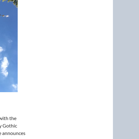
with the
y Gothic
ge announces