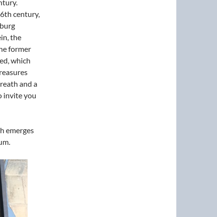
ntury.
6th century,
zburg
in, the
he former
ved, which
treasures
reath and a
 invite you
ich emerges
um.