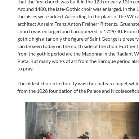
that the first church was built in the 12th or early 13th ce
Around 1400, the late-Gothic choir was enlarged. In the 1
the aisles were added. According to the plans of the Wür
architect Anselm Franz Anton Freiherr Ritter zu Gruenste
church was enlarged and baroqueized in 1729/30. From t
gothic high altar only the figure of Saint George is preser
can be seen today on the north side of the choir. Further 
from the gothic period are the Madonna in the Radiant W
Pieta. But many works of art from the Baroque period also
to pray.
The oldest church in the city was the chateau chapel, wh
from the 1028 foundation of the Palace and Nicolaecefici