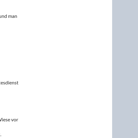
 und man
tesdienst
iese vor
.