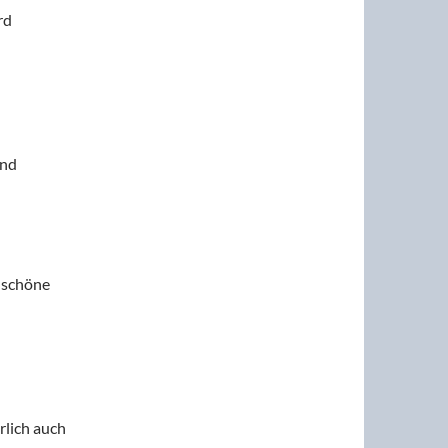
rd
und
n schöne
rlich auch