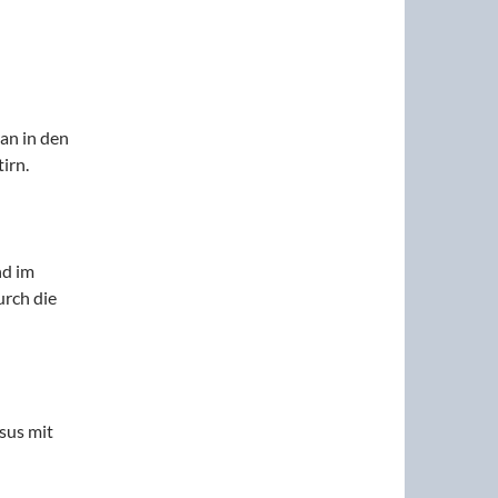
an in den
irn.
nd im
urch die
sus mit