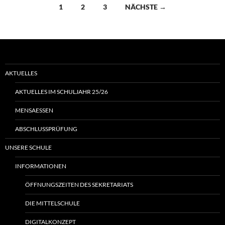
Beitragsnavigation
1
2
3
NÄCHSTE →
AKTUELLES
AKTUELLES IM SCHULJAHR 25/26
MENSAESSEN
ABSCHLUSSPRÜFUNG
UNSERE SCHULE
INFORMATIONEN
ÖFFNUNGSZEITEN DES SEKRETARIATS
DIE MITTELSCHULE
DIGITALKONZEPT