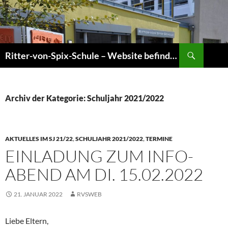
Zum
Inhalt
springen
Suchen
Ritter-von-Spix-Schule – Website befindet sich gerade im Umbau! Informationen sind jedoch aktuell!
Archiv der Kategorie: Schuljahr 2021/2022
AKTUELLES IM SJ 21/22
,
SCHULJAHR 2021/2022
,
TERMINE
EINLADUNG ZUM INFO-
ABEND AM DI. 15.02.2022
21. JANUAR 2022
RVSWEB
Liebe Eltern,