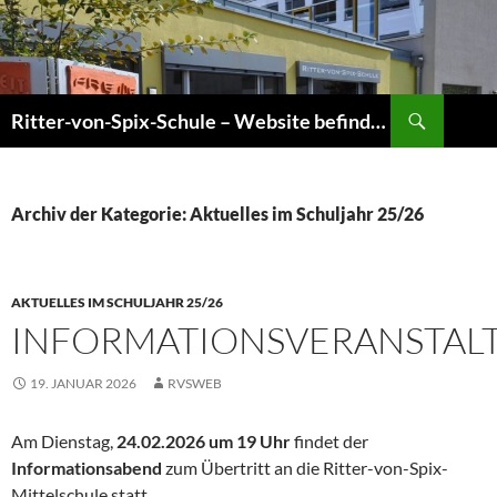
Zum
Inhalt
springen
Suchen
Ritter-von-Spix-Schule – Website befindet sich gerade im Umbau! Informationen sind jedoch aktuell!
Archiv der Kategorie: Aktuelles im Schuljahr 25/26
AKTUELLES IM SCHULJAHR 25/26
INFORMATIONSVERANSTAL
19. JANUAR 2026
RVSWEB
Am Dienstag,
24.02.2026 um 19 Uhr
findet der
Informationsabend
zum Übertritt an die Ritter-von-Spix-
Mittelschule statt.