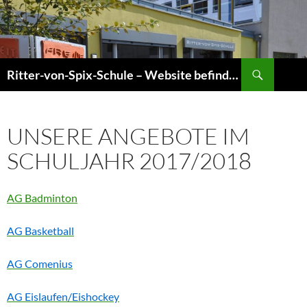
Zum
Inhalt
springen
Suchen
Ritter-von-Spix-Schule – Website befindet sich gerade im Umbau! Informationen sind jedoch aktuell!
UNSERE ANGEBOTE IM
SCHULJAHR 2017/2018
AG Badminton
AG Basketball
AG Comenius
AG Eislaufen/Eishockey