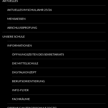
AKTUELLES
AKTUELLES IM SCHULJAHR 25/26
MENSAESSEN
ABSCHLUSSPRÜFUNG
UNSERE SCHULE
INFORMATIONEN
ÖFFNUNGSZEITEN DES SEKRETARIATS
DIE MITTELSCHULE
DIGITALKONZEPT
BERUFSORIENTIERUNG
INFO-FLYER
FACHRÄUME
OFFENE GANZTAGESSCHULE (OGTS)