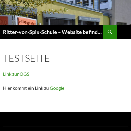
Zum
Inhalt
springen
Suchen
Ritter-von-Spix-Schule – Website befindet sich gerade im Umbau! Informationen sind jedoch aktuell!
TESTSEITE
Link zur OGS
Hier kommt ein Link zu
Google