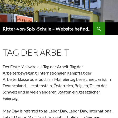
Zum
Inhalt
springen
Suchen
Ritter-von-Spix-Schule – Website befindet sich gerade im Umbau! Informationen sind jedoch aktuell!
TAG DER ARBEIT
Der Erste Mai wird als Tag der Arbeit, Tag der
Arbeiterbewegung, Internationaler Kampftag der
Arbeiterklasse oder auch als Maifeiertag bezeichnet. Er ist in
Deutschland, Liechtenstein, Österreich, Belgien, Teilen der
Schweiz und in vielen anderen Staaten ein gesetzlicher
Feiertag.
May Day is referred to as Labor Day, Labor Day, International
Labor Day, or May Day. It is a public holiday in Germany,