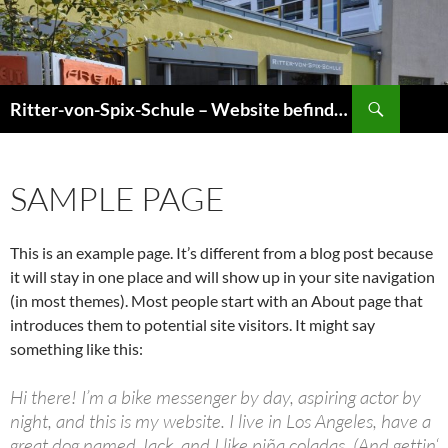
Zum
Inhalt
springen
Suchen
Ritter-von-Spix-Schule – Website befindet sich gerade im Umbau! Informationen sind jedoch aktuell!
SAMPLE PAGE
This is an example page. It’s different from a blog post because
it will stay in one place and will show up in your site navigation
(in most themes). Most people start with an About page that
introduces them to potential site visitors. It might say
something like this:
Hi there! I’m a bike messenger by day, aspiring actor by
night, and this is my website. I live in Los Angeles, have a
great dog named Jack, and I like piña coladas. (And gettin‘